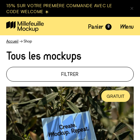
15% SUR VOTRE PREMIÈRE COMMANDE AVEC LE
CODE WELCOME ☀️
Panier
Menu
0
Accueil
→ Shop
Tous les mockups
FILTRER
GRATUIT