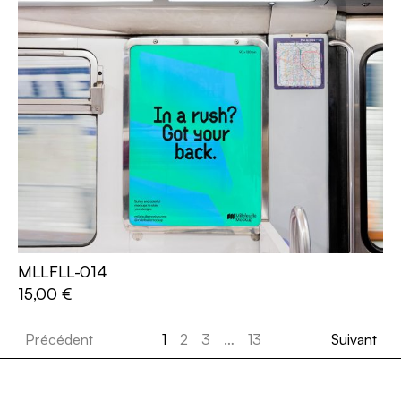
MLLFLL-014
AJOUTER AU PANIER
15,00
€
Précédent
1
2
3
…
13
Suivant