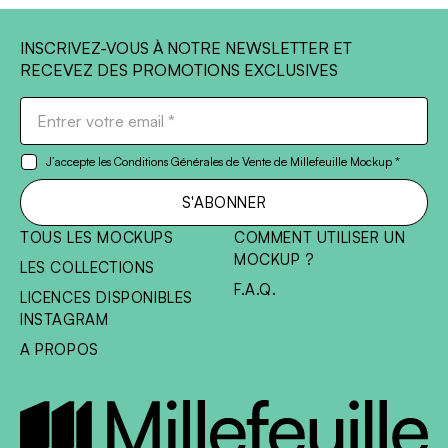
INSCRIVEZ-VOUS À NOTRE NEWSLETTER ET
RECEVEZ DES PROMOTIONS EXCLUSIVES
ports
Entrer votre email
*
rmat
J’accepte les Conditions Générales de Vente de Millefeuille Mockup *
rtes
S'ABONNER
ite
TOUS LES MOCKUPS
COMMENT UTILISER UN
sters
MOCKUP ?
cadrés
LES COLLECTIONS
orts
F.A.Q.
LICENCES DISPONIBLES
aux
INSTAGRAM
hone
A PROPOS
cBook
o
eaux,
et