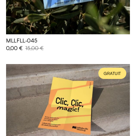
MLLFLL-045
AJOUTER AU PANIER
0,00
€
15,00
€
GRATUIT