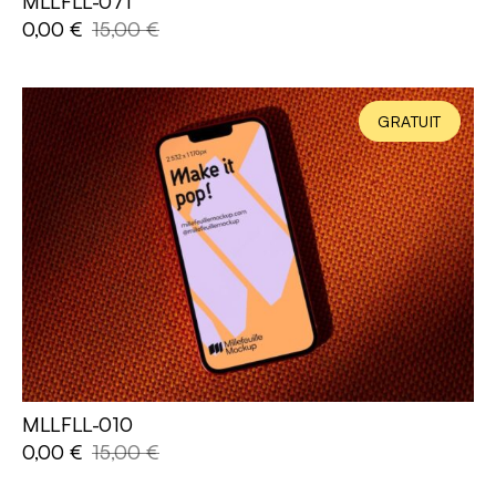
MLLFLL-071
AJOUTER AU PANIER
0,00
€
15,00
€
GRATUIT
MLLFLL-010
AJOUTER AU PANIER
0,00
€
15,00
€